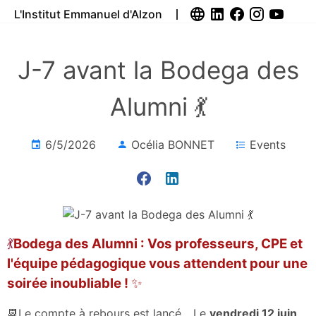
L'Institut Emmanuel d'Alzon
J-7 avant la Bodega des
Alumni 💃
6/5/2026
Océlia BONNET
Events
💃
Bodega des Alumni : Vos professeurs, CPE et
l'équipe pédagogique vous attendent pour une
soirée inoubliable !
✨
📆Le compte à rebours est lancé... Le
vendredi 12 juin