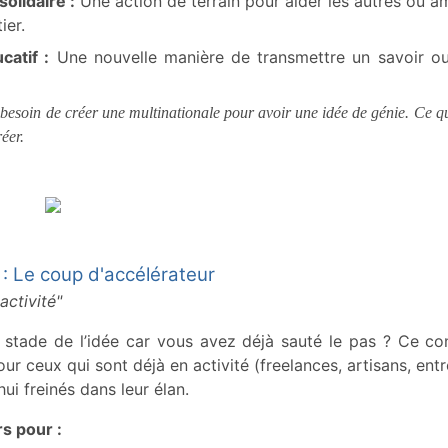
solidaire :
Une action de terrain pour aider les autres ou am
ier.
catif :
Une nouvelle manière de transmettre un savoir o
besoin de créer une multinationale pour avoir une idée de génie. Ce qui
éer.
 : Le coup d'accélérateur
activité"
 stade de l’idée car vous avez déjà sauté le pas ? Ce co
our ceux qui sont déjà en activité (freelances, artisans, ent
ui freinés dans leur élan.
rs pour :