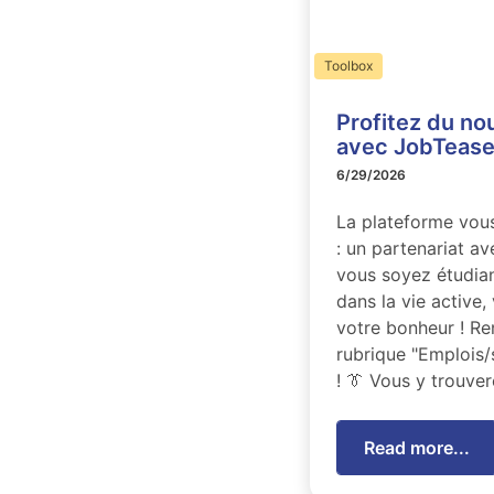
Toolbox
Profitez du no
avec JobTeaser
6/29/2026
La plateforme vous
: un partenariat a
vous soyez étudian
dans la vie active,
votre bonheur ! R
rubrique "Emplois/
! 👔 Vous y trouve
Read more...