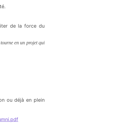
té.
iter de la force du
 tourne en un projet qui
on ou déjà en plein
umni.pdf