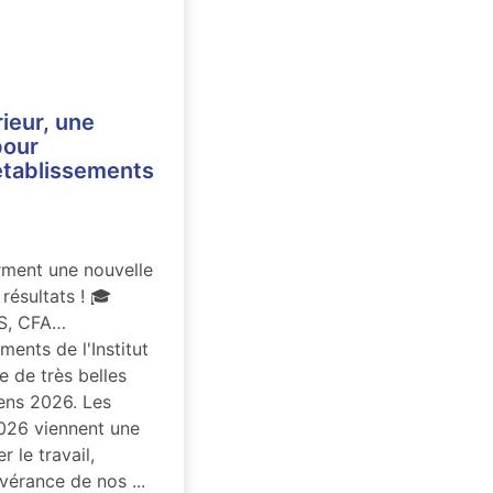
ieur, une
pour
établissements
rment une nouvelle
 résultats ! 🎓
TS, CFA…
ents de l'Institut
 de très belles
ns 2026. Les
026 viennent une
 le travail,
vérance de nos ...