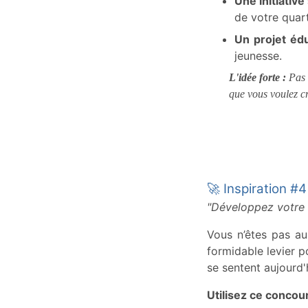
Une initiative 
de votre quart
Un projet édu
jeunesse.
L'idée forte :
Pas 
que vous voulez cr
🚀 Inspiration #4
"Développez votre 
Vous n’êtes pas au
formidable levier p
se sentent aujourd'h
Utilisez ce concou