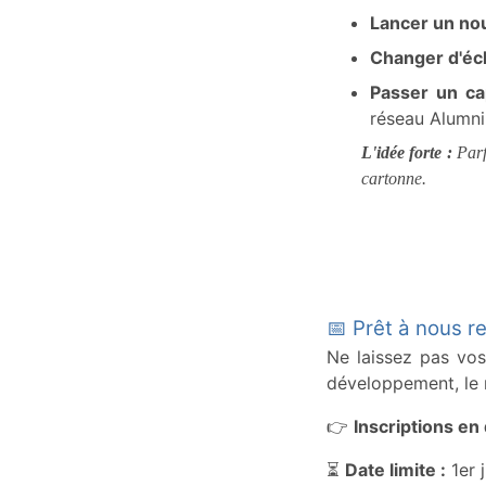
Lancer un nou
Changer d'éch
Passer un cap
réseau Alumni
L'idée forte :
Parfo
cartonne.
📅 Prêt à nous re
Ne laissez pas vos
développement, le 
👉
Inscriptions en 
⏳
Date limite :
1er 