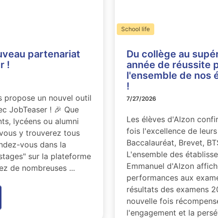
School life
uveau partenariat
Du collège au supér
 !
année de réussite 
l'ensemble de nos 
!
 propose un nouvel outil
7/27/2026
vec JobTeaser ! 🎉 Que
Les élèves d'Alzon confi
ts, lycéens ou alumni
fois l'excellence de leurs
 vous y trouverez tous
Baccalauréat, Brevet, B
endez-vous dans la
L'ensemble des établissem
stages" sur la plateforme
Emmanuel d'Alzon affiche
rez de nombreuses ...
performances aux exame
résultats des examens 2
nouvelle fois récompenser
l'engagement et la persé